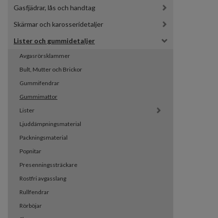
Gasfjädrar, lås och handtag
Skärmar och karosseridetaljer
Lister och gummidetaljer
Avgasrörsklammer
Bult, Mutter och Brickor
Gummifendrar
Gummimattor
Lister
Ljuddämpningsmaterial
Packningsmaterial
Popnitar
Presenningssträckare
Rostfri avgasslang
Rullfendrar
Rörböjar