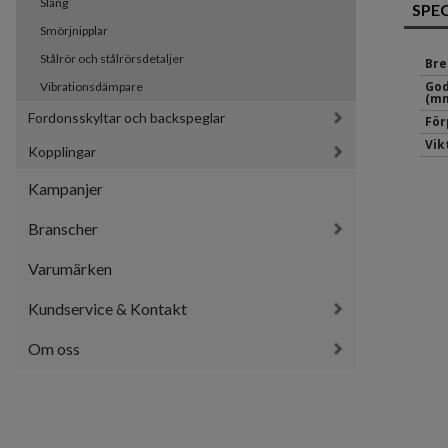
Slang
SPE
Smörjnipplar
Stålrör och stålrörsdetaljer
Bre
God
Vibrationsdämpare
(mm
Fordonsskyltar och backspeglar
För
Vik
Kopplingar
Kampanjer
Branscher
Varumärken
Kundservice & Kontakt
Om oss