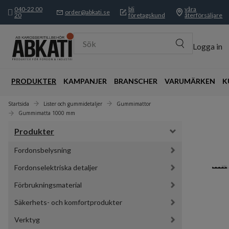
040-22 00
bli
våra
order@abkati.se
20
företagskund
återförsäljare
Sök
Logga in
PRODUKTER
KAMPANJER
BRANSCHER
VARUMÄRKEN
K
Startsida
Lister och gummidetaljer
Gummimattor
Gummimatta 1000 mm
Produkter
Fordonsbelysning
Fordonselektriska detaljer
Förbrukningsmaterial
Säkerhets- och komfortprodukter
Verktyg