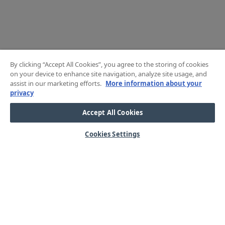
By clicking “Accept All Cookies”, you agree to the storing of cookies
on your device to enhance site navigation, analyze site usage, and
assist in our marketing efforts.
More information about your
privacy
Accept All Cookies
Cookies Settings
HJÄLP
OM OSS
Mitt konto
Våra kärnvärden
Vanliga frågor
Kundservice