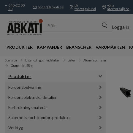
040-22 00
bli
våra
order@abkati.se
20
företagskund
återförsäljare
Sök
Logga in
PRODUKTER
KAMPANJER
BRANSCHER
VARUMÄRKEN
K
Startsida
Lister och gummidetaljer
Lister
Aluminiumlister
Gummilist 25 m
Produkter
Fordonsbelysning
Fordonselektriska detaljer
Förbrukningsmaterial
Säkerhets- och komfortprodukter
Verktyg