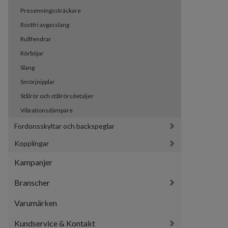
Presenningssträckare
Rostfri avgasslang
Rullfendrar
Rörböjar
Slang
Smörjnipplar
Stålrör och stålrörsdetaljer
Vibrationsdämpare
Fordonsskyltar och backspeglar
Kopplingar
Kampanjer
Branscher
Varumärken
Kundservice & Kontakt