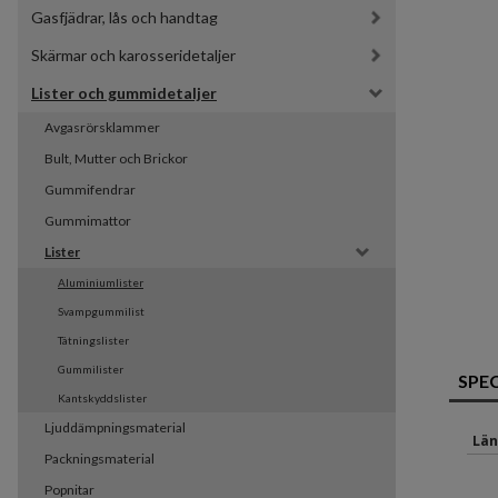
Gasfjädrar, lås och handtag
Skärmar och karosseridetaljer
Lister och gummidetaljer
Avgasrörsklammer
Bult, Mutter och Brickor
Gummifendrar
Gummimattor
Lister
Aluminiumlister
Svampgummilist
Tätningslister
Gummilister
SPE
Kantskyddslister
Ljuddämpningsmaterial
Län
Packningsmaterial
Popnitar