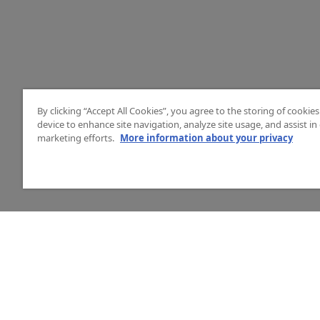
By clicking “Accept All Cookies”, you agree to the storing of cookie
device to enhance site navigation, analyze site usage, and assist in
marketing efforts.
More information about your privacy
HJÄLP
O
Mitt konto
Vå
Vanliga frågor
Ku