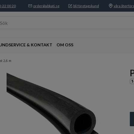
-22 00 20
order@abkati.se
bli företagskund
våra återförs
Sök
UNDSERVICE & KONTAKT
OM OSS
st 2,6 m
1