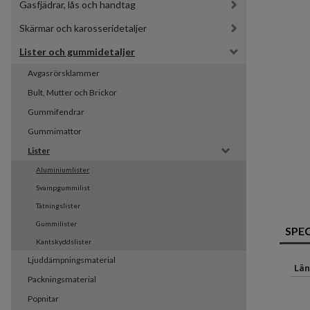
Gasfjädrar, lås och handtag
Skärmar och karosseridetaljer
Lister och gummidetaljer
Avgasrörsklammer
Bult, Mutter och Brickor
Gummifendrar
Gummimattor
Lister
Aluminiumlister
Svampgummilist
Tätningslister
Gummilister
SPE
Kantskyddslister
Ljuddämpningsmaterial
Län
Packningsmaterial
Popnitar