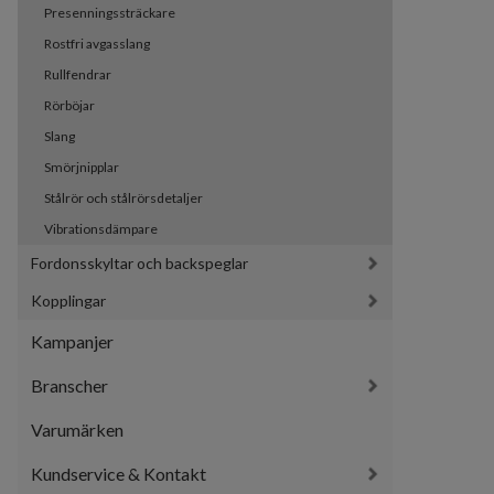
Presenningssträckare
Rostfri avgasslang
Rullfendrar
Rörböjar
Slang
Smörjnipplar
Stålrör och stålrörsdetaljer
Vibrationsdämpare
Fordonsskyltar och backspeglar
Kopplingar
Kampanjer
Branscher
Varumärken
Kundservice & Kontakt