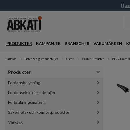
040
PRODUKTER
KAMPANJER
BRANSCHER
VARUMÄRKEN
K
Startsida
Lister och gummidetaljer
Lister
Aluminiumlister
PT - Gummili
Produkter
Fordonsbelysning
Fordonselektriska detaljer
Förbrukningsmaterial
Säkerhets- och komfortprodukter
Verktyg