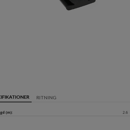
CIFIKATIONER
RITNING
gd (m):
2.6