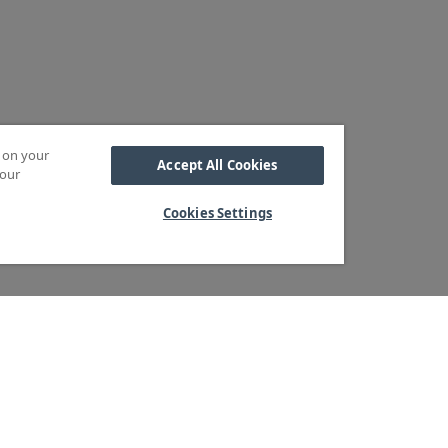
s on your
Accept All Cookies
 our
Cookies Settings
Kabel
M OSS
SORTIMENT
Kabelskor
ra kärnvärden
Arbetsbelysning
Reglar
ndservice
Blixtljus