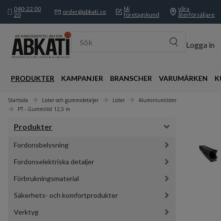
040-22 00
bli
våra
order@abkati.se
20
företagskund
återförsäljare
Sök
Logga in
PRODUKTER
KAMPANJER
BRANSCHER
VARUMÄRKEN
K
Startsida
Lister och gummidetaljer
Lister
Aluminiumlister
PT - Gummilist 12,5 m
Produkter
Fordonsbelysning
Fordonselektriska detaljer
Förbrukningsmaterial
Säkerhets- och komfortprodukter
Verktyg