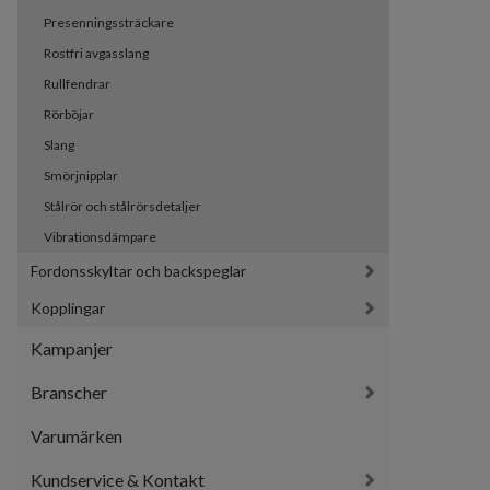
Presenningssträckare
Rostfri avgasslang
Rullfendrar
Rörböjar
Slang
Smörjnipplar
Stålrör och stålrörsdetaljer
Vibrationsdämpare
Fordonsskyltar och backspeglar
Kopplingar
Kampanjer
Branscher
Varumärken
Kundservice & Kontakt