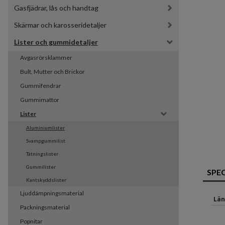
Gasfjädrar, lås och handtag
Skärmar och karosseridetaljer
Lister och gummidetaljer
Avgasrörsklammer
Bult, Mutter och Brickor
Gummifendrar
Gummimattor
Lister
Aluminiumlister
Svampgummilist
Tätningslister
Gummilister
SPE
Kantskyddslister
Ljuddämpningsmaterial
Län
Packningsmaterial
Popnitar