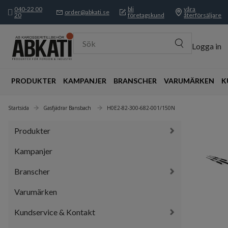
040-22 00
bli
våra
order@abkati.se
20
företagskund
återförsäljare
Sök
Logga in
PRODUKTER
KAMPANJER
BRANSCHER
VARUMÄRKEN
K
Startsida
Gasfjädrar Bansbach 
H0E2-82-300-682-001/150N
Produkter
Kampanjer
Branscher
Varumärken
Kundservice & Kontakt