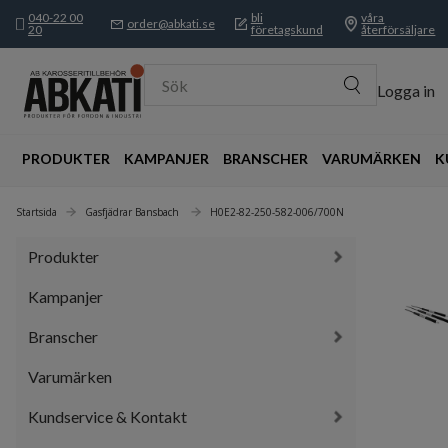
040-22 00
bli
våra
order@abkati.se
20
företagskund
återförsäljare
Sök
Logga in
PRODUKTER
KAMPANJER
BRANSCHER
VARUMÄRKEN
K
Startsida
Gasfjädrar Bansbach 
H0E2-82-250-582-006/700N
Produkter
Kampanjer
Branscher
Varumärken
Kundservice & Kontakt