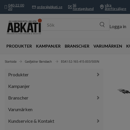
040-22 00
bli
våra
order@abkati.se
20
företagskund
återförsäljare
Sök
Logga in
PRODUKTER
KAMPANJER
BRANSCHER
VARUMÄRKEN
K
Startsida
Gasfjädrar Bansbach 
E0A1-52-165-415-003/500N
Produkter
Kampanjer
Branscher
Varumärken
Kundservice & Kontakt