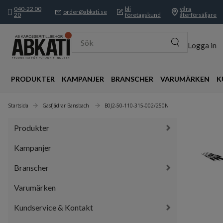
040-22 00
bli
våra
order@abkati.se
20
företagskund
återförsäljare
Sök
Logga in
PRODUKTER
KAMPANJER
BRANSCHER
VARUMÄRKEN
K
Startsida
Gasfjädrar Bansbach 
B0J2-50-110-315-002/250N
Produkter
Kampanjer
Branscher
Varumärken
Kundservice & Kontakt