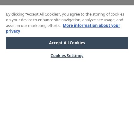
By clicking “Accept All Cookies”, you agree to the storing of cookies
on your device to enhance site navigation, analyze site usage, and
assist in our marketing efforts.
More information about your
privacy
Accept All Cookies
Cookies Settings
HJÄLP
OM OSS
Mitt konto
Våra kärnvärden
Vanliga frågor
Kundservice
Kontakta oss
Lager & logistik
Årets mässor
Integritetspolicy
Nyheter & Press