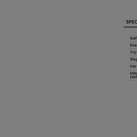
SPE
Gaf
Dia
Try
Sla
Var
Inb
(mm