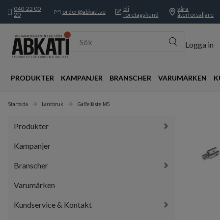
040-22 00
bli
våra
order@abkati.se
20
företagskund
återförsäljare
Sök
Logga in
PRODUKTER
KAMPANJER
BRANSCHER
VARUMÄRKEN
K
Startsida
Lantbruk
Gaffelfäste M5
Produkter
Kampanjer
Branscher
Varumärken
Kundservice & Kontakt