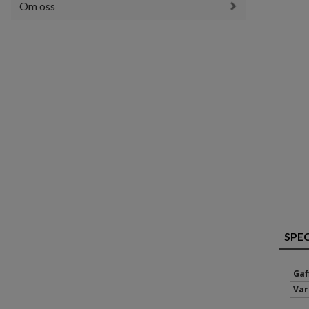
Om oss
SPE
Gaf
Var