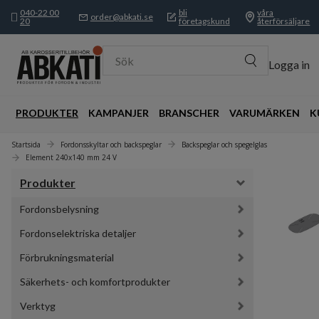
040-22 00
bli
våra
order@abkati.se
20
företagskund
återförsäljare
Sök
Logga in
PRODUKTER
KAMPANJER
BRANSCHER
VARUMÄRKEN
K
Startsida
Fordonsskyltar och backspeglar
Backspeglar och spegelglas
Element 240x140 mm 24 V
Produkter
Fordonsbelysning
Fordonselektriska detaljer
Förbrukningsmaterial
Säkerhets- och komfortprodukter
Verktyg