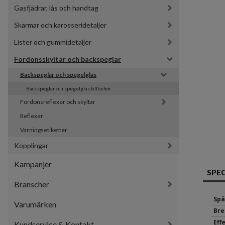
Gasfjädrar, lås och handtag
Skärmar och karosseridetaljer
Lister och gummidetaljer
Fordonsskyltar och backspeglar
Backspeglar och spegelglas
Backspeglar och spegelglas tillbehör
Fordonsreflexer och skyltar
Reflexer
Varningsetiketter
Kopplingar
Kampanjer
SPE
Branscher
Spä
Varumärken
Bre
Eff
Kundservice & Kontakt