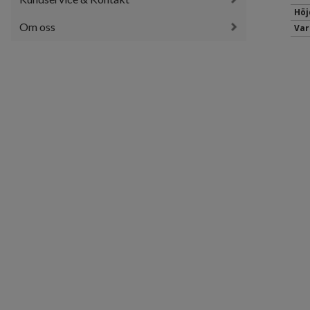
Höj
Om oss
Var