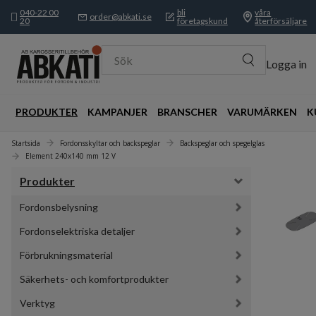
040-22 00
bli
våra
order@abkati.se
20
företagskund
återförsäljare
Sök
Logga in
PRODUKTER
KAMPANJER
BRANSCHER
VARUMÄRKEN
K
Startsida
Fordonsskyltar och backspeglar
Backspeglar och spegelglas
Element 240x140 mm 12 V
Produkter
Fordonsbelysning
Fordonselektriska detaljer
Förbrukningsmaterial
Säkerhets- och komfortprodukter
Verktyg