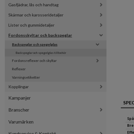
Gasfjädrar, lås och handtag
Skärmar och karosseridetaljer
Lister och gummidetaljer
Fordonsskyltar och backspeglar
Backspeglar och spegelglas
Backspeglar och spegelglas tillbehör
Fordonsreflexer och skyltar
Reflexer
Varningsetiketter
Kopplingar
Kampanjer
SPE
Branscher
Spä
Varumärken
Bre
Eff
Kundservice & Kontakt