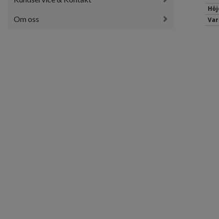
Höj
Om oss
Var