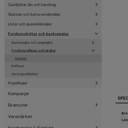
Gasfjädrar, lås och handtag
Skärmar och karosseridetaljer
Lister och gummidetaljer
Fordonsskyltar och backspeglar
Backspeglar och spegelglas
Fordonsreflexer och skyltar
Tillbehör
Reflexer
Varningsetiketter
Kopplingar
Kampanjer
SPE
Branscher
Bre
Varumärken
Län
Kundservice & Kontakt