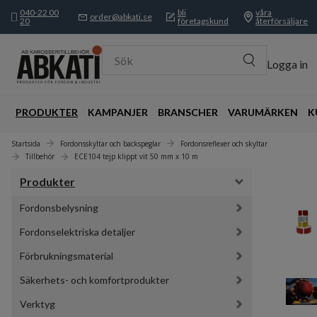
040-22 00
bli
våra
order@abkati.se
20
företagskund
återförsäljare
Sök
Logga in
PRODUKTER
KAMPANJER
BRANSCHER
VARUMÄRKEN
K
Startsida
Fordonsskyltar och backspeglar
Fordonsreflexer och skyltar
Tillbehör
ECE104 tejp klippt vit 50 mm x 10 m
Produkter
Fordonsbelysning
Fordonselektriska detaljer
Förbrukningsmaterial
Säkerhets- och komfortprodukter
Verktyg