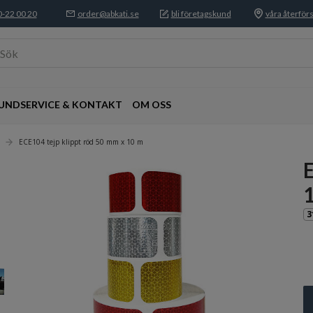
-22 00 20
order@abkati.se
bli företagskund
våra återförs
Sök
UNDSERVICE & KONTAKT
OM OSS
ECE104 tejp klippt röd 50 mm x 10 m
3