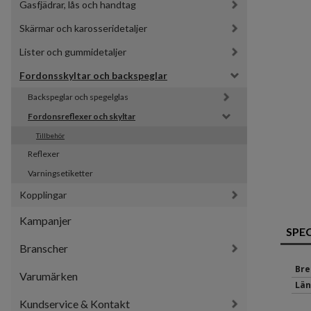
Gasfjädrar, lås och handtag
Skärmar och karosseridetaljer
Lister och gummidetaljer
Fordonsskyltar och backspeglar
Backspeglar och spegelglas
Fordonsreflexer och skyltar
Tillbehör
Reflexer
Varningsetiketter
Kopplingar
Kampanjer
SPE
Branscher
Bre
Varumärken
Län
Kundservice & Kontakt