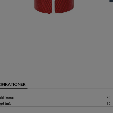
CIFIKATIONER
dd (mm):
50
gd (m):
10