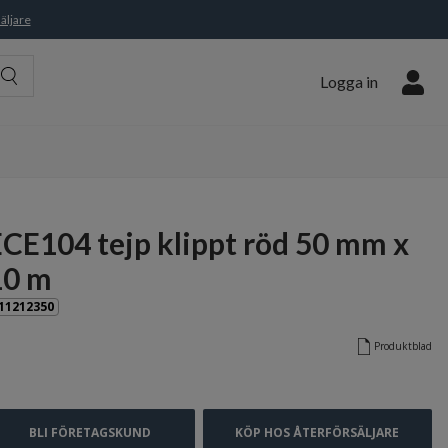
äljare
Logga in
ECE104 tejp klippt röd 50 mm x
10 m
11212350
Produktblad
BLI FÖRETAGSKUND
KÖP HOS ÅTERFÖRSÄLJARE