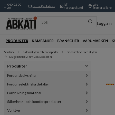
040-22 00
bli
våra
order@abkati.se
20
företagskund
återförsäljare
Sök
Logga in
PRODUKTER
KAMPANJER
BRANSCHER
VARUMÄRKEN
K
Startsida
Fordonsskyltar och backspeglar
Fordonsreflexer och skyltar
Dragbilsreflex 2 mm 2x132x566mm
Produkter
Fordonsbelysning
Fordonselektriska detaljer
Förbrukningsmaterial
Säkerhets- och komfortprodukter
Verktyg