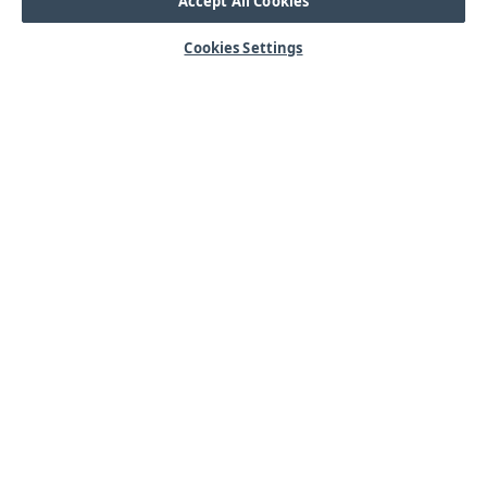
Accept All Cookies
Cookies Settings
HJÄLP
OM OSS
Mitt konto
Våra kärnvärden
Vanliga frågor
Kundservice
Kontakta oss
Lager & logistik
Årets mässor
Integritetspolicy
Nyheter & Press
Kabel
SORTIMENT
Kabelskor
Arbetsbelysning
Reglar
Blixtljus
Reläer
Extraljus