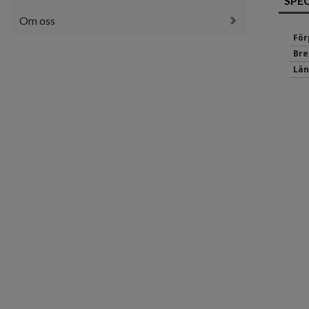
SPE
Om oss
För
Bre
Län