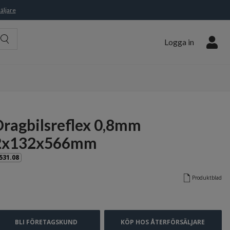
äljare
Logga in
Dragbilsreflex 0,8mm
2x132x566mm
531.08
Produktblad
BLI FÖRETAGSKUND
KÖP HOS ÅTERFÖRSÄLJARE