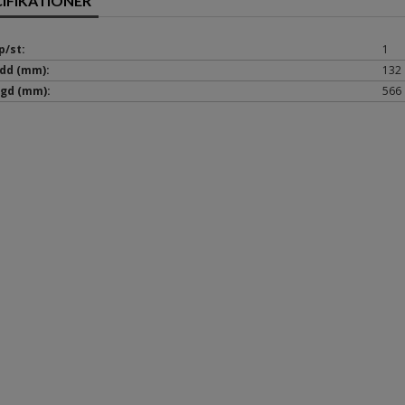
CIFIKATIONER
p/st:
1
dd (mm):
132
gd (mm):
566