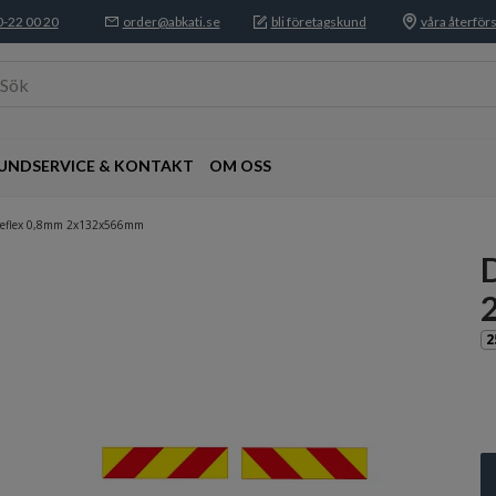
-22 00 20
order@abkati.se
bli företagskund
våra återförs
Sök
UNDSERVICE & KONTAKT
OM OSS
sreflex 0,8mm 2x132x566mm
2