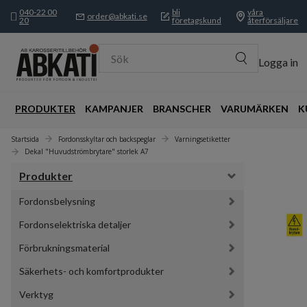
040-22 00
bli
våra
order@abkati.se
20
företagskund
återförsäljare
Sök
Logga in
PRODUKTER
KAMPANJER
BRANSCHER
VARUMÄRKEN
K
Startsida
Fordonsskyltar och backspeglar
Varningsetiketter
Dekal "Huvudströmbrytare" storlek A7
Produkter
Fordonsbelysning
Fordonselektriska detaljer
Förbrukningsmaterial
Säkerhets- och komfortprodukter
Verktyg