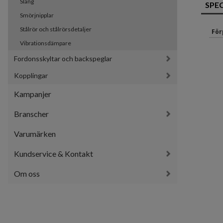
Slang
SPE
Smörjnipplar
Stålrör och stålrörsdetaljer
För
Vibrationsdämpare
Fordonsskyltar och backspeglar
Kopplingar
Kampanjer
Branscher
Varumärken
Kundservice & Kontakt
Om oss