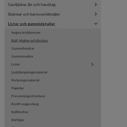
Gasfjädrar, lås och handtag
Skärmar och karosseridetaljer
Lister och gummidetaljer
Avgasrörsklammer
Bult, Mutter och Brickor
Gummifendrar
Gummimattor
Lister
Ljuddämpningsmaterial
Packningsmaterial
Popnitar
Presenningssträckare
Rostfri avgasslang
Rullfendrar
Rörböjar