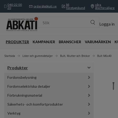
040-22 00
bli
våra
order@abkati.se
20
företagskund
återförsäljare
Sök
Logga in
PRODUKTER
KAMPANJER
BRANSCHER
VARUMÄRKEN
K
Startsida
Lister och gummidetaljer
Bult, Mutter och Brickor
Bult M6x40
Produkter
Fordonsbelysning
Fordonselektriska detaljer
Förbrukningsmaterial
Säkerhets- och komfortprodukter
Verktyg