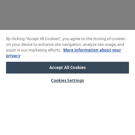
By clicking “Accept All Cookies”, you agree to the storing of cookies
on your device to enhance site navigation, analyze site usage, and
assist in our marketing efforts.
More information about your
privacy
Accept All Cookies
Cookies Settings
HJÄLP
OM OSS
Mitt konto
Våra kärnvärden
Vanliga frågor
Kundservice