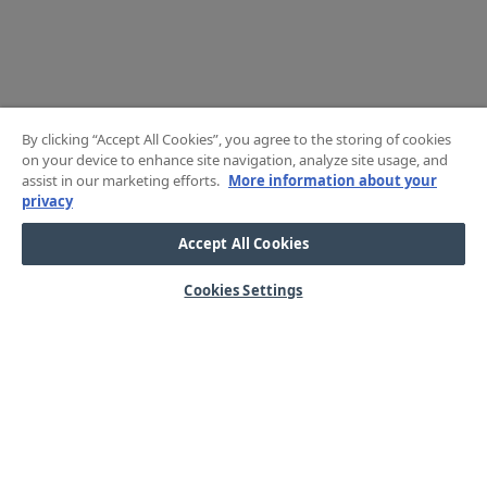
By clicking “Accept All Cookies”, you agree to the storing of cookies
on your device to enhance site navigation, analyze site usage, and
assist in our marketing efforts.
More information about your
privacy
Accept All Cookies
Cookies Settings
HJÄLP
OM OSS
Mitt konto
Våra kärnvärden
Vanliga frågor
Kundservice