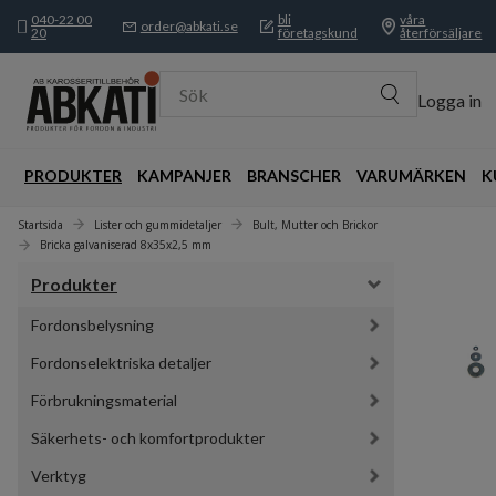
040-22 00
bli
våra
order@abkati.se
20
företagskund
återförsäljare
Sök
Logga in
PRODUKTER
KAMPANJER
BRANSCHER
VARUMÄRKEN
K
Startsida
Lister och gummidetaljer
Bult, Mutter och Brickor
Bricka galvaniserad 8x35x2,5 mm
Produkter
Fordonsbelysning
Fordonselektriska detaljer
Förbrukningsmaterial
Säkerhets- och komfortprodukter
Verktyg