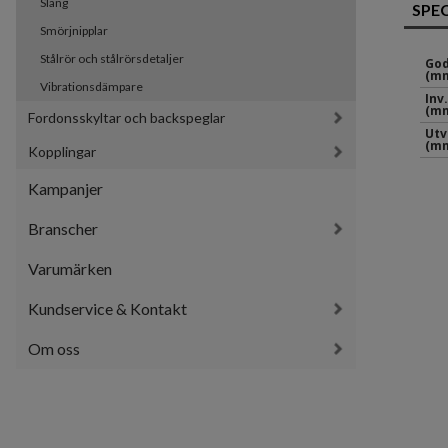
Slang
SPE
Smörjnipplar
Stålrör och stålrörsdetaljer
God
(mm
Vibrationsdämpare
Inv
(mm
Fordonsskyltar och backspeglar
Utv
(mm
Kopplingar
Kampanjer
Branscher
Varumärken
Kundservice & Kontakt
Om oss