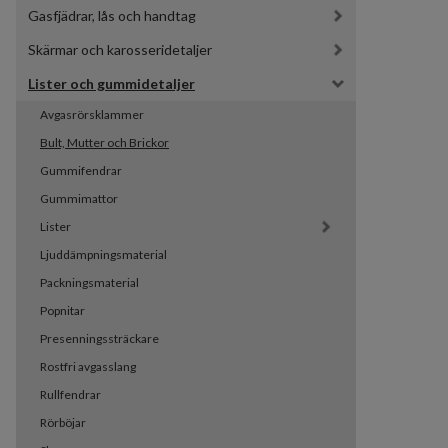
Gasfjädrar, lås och handtag
Skärmar och karosseridetaljer
Lister och gummidetaljer
Avgasrörsklammer
Bult, Mutter och Brickor
Gummifendrar
Gummimattor
Lister
Ljuddämpningsmaterial
Packningsmaterial
Popnitar
Presenningssträckare
Rostfri avgasslang
Rullfendrar
Rörböjar