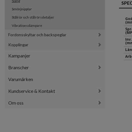
Slang
SPE
Smörjnipplar
Stålrör och stålrörsdetaljer
God
(mm
Vibrationsdämpare
Spr
(MP
Fordonsskyltar och backspeglar
Inv
(mm
Kopplingar
Län
Kampanjer
Arb
Branscher
Varumärken
Kundservice & Kontakt
Om oss