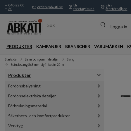
040-22 00
bli
våra
order@abkati.se
20
företagskund
återförsäljare
Sök
Logga in
PRODUKTER
KAMPANJER
BRANSCHER
VARUMÄRKEN
K
Startsida
Lister och gummidetaljer
Slang
Bränsleslang 8x3 mm blyfri bobin 20 m
Produkter
Fordonsbelysning
Fordonselektriska detaljer
Förbrukningsmaterial
Säkerhets- och komfortprodukter
Verktyg