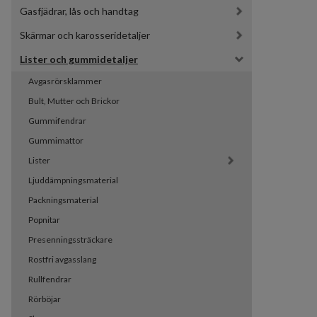
Gasfjädrar, lås och handtag
Skärmar och karosseridetaljer
Lister och gummidetaljer
Avgasrörsklammer
Bult, Mutter och Brickor
Gummifendrar
Gummimattor
Lister
Ljuddämpningsmaterial
Packningsmaterial
Popnitar
Presenningssträckare
Rostfri avgasslang
Rullfendrar
Rörböjar