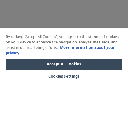
By clicking “Accept All Cookies”, you agree to the storing of cookies
on your device to enhance site navigation, analyze site usage, and
assist in our marketing efforts.
More information about your
privacy
Accept All Cookies
Cookies Settings
HJÄLP
OM OSS
Mitt konto
Våra kärnvärden
Vanliga frågor
Kundservice