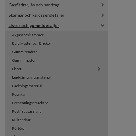
Gasfjädrar, lås och handtag
Skärmar och karosseridetaljer
Lister och gummidetaljer
Avgasrörsklammer
Bult, Mutter och Brickor
Gummifendrar
Gummimattor
Lister
Ljuddämpningsmaterial
Packningsmaterial
Popnitar
Presenningssträckare
Rostfri avgasslang
Rullfendrar
Rörböjar