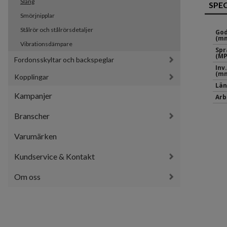
Slang
SPE
Smörjnipplar
Stålrör och stålrörsdetaljer
God
(mm
Vibrationsdämpare
Spr
(MP
Fordonsskyltar och backspeglar
Inv
(mm
Kopplingar
Län
Kampanjer
Arb
Branscher
Varumärken
Kundservice & Kontakt
Om oss