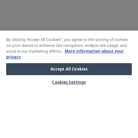
By clicking “Accept All Cookies”, you agree to the storing of cookies
on your device to enhance site navigation, analyze site usage, and
assist in our marketing efforts.
More information about your
privacy
Accept All Cookies
Cookies Settings
HJÄLP
OM OSS
Mitt konto
Våra kärnvärden
Vanliga frågor
Kundservice