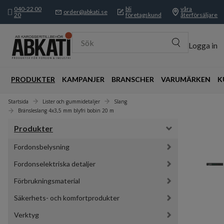
040-22 00
bli
våra
order@abkati.se
20
företagskund
återförsäljare
Sök
Logga in
PRODUKTER
KAMPANJER
BRANSCHER
VARUMÄRKEN
K
Startsida
Lister och gummidetaljer
Slang
Bränsleslang 4x3,5 mm blyfri bobin 20 m
Produkter
Fordonsbelysning
Fordonselektriska detaljer
Förbrukningsmaterial
Säkerhets- och komfortprodukter
Verktyg