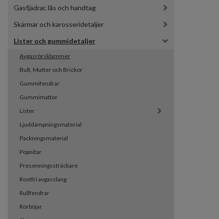
Gasfjädrar, lås och handtag
Skärmar och karosseridetaljer
Lister och gummidetaljer
Avgasrörsklammer
Bult, Mutter och Brickor
Gummifendrar
Gummimattor
Lister
Ljuddämpningsmaterial
Packningsmaterial
Popnitar
Presenningssträckare
Rostfri avgasslang
Rullfendrar
Rörböjar