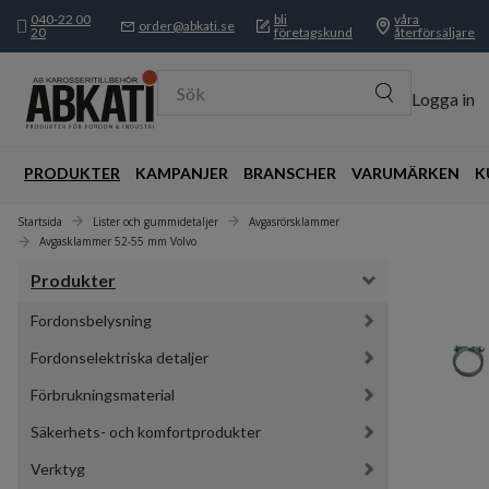
040-22 00
bli
våra
order@abkati.se
20
företagskund
återförsäljare
Sök
Logga in
PRODUKTER
KAMPANJER
BRANSCHER
VARUMÄRKEN
K
Startsida
Lister och gummidetaljer
Avgasrörsklammer
Avgasklammer 52-55 mm Volvo
Produkter
Fordonsbelysning
Fordonselektriska detaljer
Förbrukningsmaterial
Säkerhets- och komfortprodukter
Verktyg