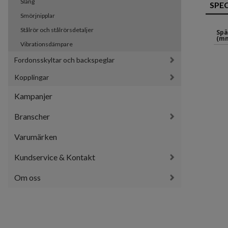
Slang
SPE
Smörjnipplar
Stålrör och stålrörsdetaljer
Sp
(mm
Vibrationsdämpare
Fordonsskyltar och backspeglar
Kopplingar
Kampanjer
Branscher
Varumärken
Kundservice & Kontakt
Om oss