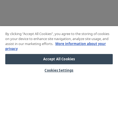
By clicking “Accept All Cookies”, you agree to the storing of cookies
on your device to enhance site navigation, analyze site usage, and
assist in our marketing efforts.
More information about your
privacy
Accept All Cookies
Cookies Settings
HJÄLP
OM OSS
Mitt konto
Våra kärnvärden
Vanliga frågor
Kundservice