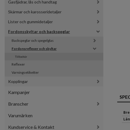
Gasfjädrar, lås och handtag
Skärmar och karosseridetaljer
Lister och gummidetaljer
Fordonsskyltar och backspeglar
Backspeglar och spegelglas
Fordonsreflexer och skyltar
Tillbehör
Reflexer
Varningsetiketter
Kopplingar
Kampanjer
SPE
Branscher
Bre
Varumärken
Län
Kundservice & Kontakt