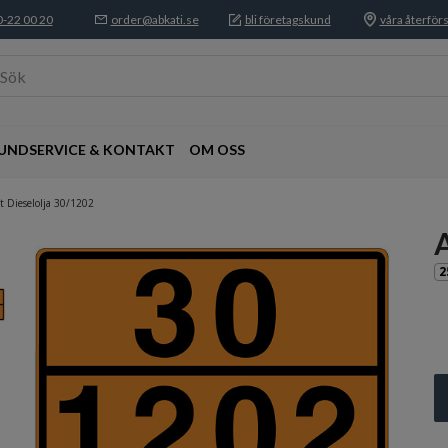
-22 00 20
order@abkati.se
bli företagskund
våra återförs
Sök
UNDSERVICE & KONTAKT
OM OSS
t Dieselolja 30/1202
2