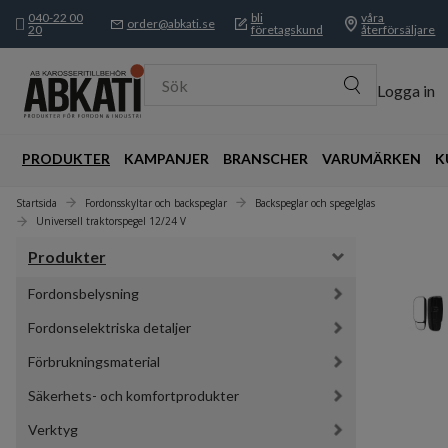
040-22 00
bli
våra
order@abkati.se
20
företagskund
återförsäljare
Sök
Logga in
PRODUKTER
KAMPANJER
BRANSCHER
VARUMÄRKEN
K
Startsida
Fordonsskyltar och backspeglar
Backspeglar och spegelglas
Universell traktorspegel 12/24 V
Produkter
Fordonsbelysning
Fordonselektriska detaljer
Förbrukningsmaterial
Säkerhets- och komfortprodukter
Verktyg