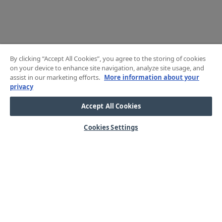
By clicking “Accept All Cookies”, you agree to the storing of cookies
on your device to enhance site navigation, analyze site usage, and
assist in our marketing efforts.
More information about your
privacy
Accept All Cookies
Cookies Settings
HJÄLP
OM OSS
Mitt konto
Våra kärnvärden
Vanliga frågor
Kundservice