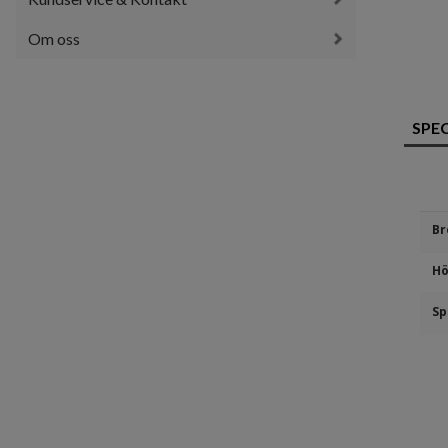
Om oss
SPE
Br
Hö
Sp