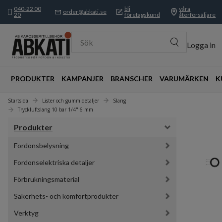
040-22 00
bli
våra
order@abkati.se
20
företagskund
återförsäljare
Sök
Logga in
PRODUKTER
KAMPANJER
BRANSCHER
VARUMÄRKEN
K
Startsida
Lister och gummidetaljer
Slang
Tryckluftslang 10 bar 1/4" 6 mm
Produkter
Fordonsbelysning
Fordonselektriska detaljer
Förbrukningsmaterial
Säkerhets- och komfortprodukter
Verktyg