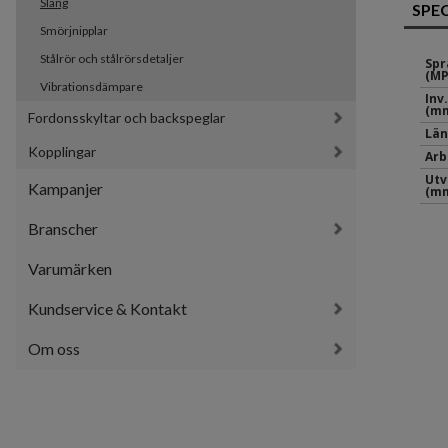
Slang
SPE
Smörjnipplar
Stålrör och stålrörsdetaljer
Spr
(MP
Vibrationsdämpare
Inv
(mm
Fordonsskyltar och backspeglar
Län
Kopplingar
Arb
Utv
Kampanjer
(mm
Branscher
Varumärken
Kundservice & Kontakt
Om oss