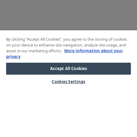
By clicking “Accept All Cookies”, you agree to the storing of cookies
on your device to enhance site navigation, analyze site usage, and
assist in our marketing efforts.
More information about your
privacy
Accept All Cookies
Cookies Settings
HJÄLP
OM OSS
Mitt konto
Våra kärnvärden
Vanliga frågor
Kundservice