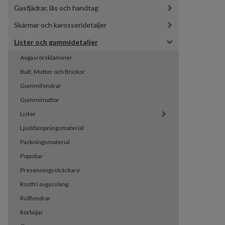
Gasfjädrar, lås och handtag
Skärmar och karosseridetaljer
Lister och gummidetaljer
Avgasrörsklammer
Bult, Mutter och Brickor
Gummifendrar
Gummimattor
Lister
Ljuddämpningsmaterial
Packningsmaterial
Popnitar
Presenningssträckare
Rostfri avgasslang
Rullfendrar
Rörböjar