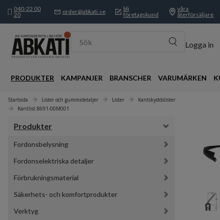
040-22 00
bli
våra
order@abkati.se
20
företagskund
återförsäljare
Sök
Logga in
PRODUKTER
KAMPANJER
BRANSCHER
VARUMÄRKEN
K
Startsida
Lister och gummidetaljer
Lister
Kantskyddslister
Kantlist 8691-00M001
Produkter
Fordonsbelysning
Fordonselektriska detaljer
Förbrukningsmaterial
Säkerhets- och komfortprodukter
Verktyg