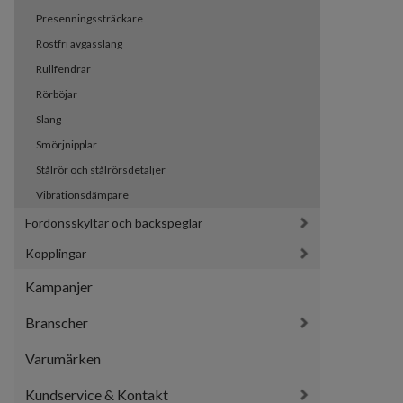
Presenningssträckare
Rostfri avgasslang
Rullfendrar
Rörböjar
Slang
Smörjnipplar
Stålrör och stålrörsdetaljer
Vibrationsdämpare
Fordonsskyltar och backspeglar
Kopplingar
Kampanjer
Branscher
Varumärken
Kundservice & Kontakt