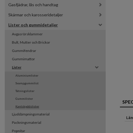
Gasfjädrar, lås och handtag
Skärmar och karosseridetaljer
Lister och gummidetaljer
Avgasrörsklammer
Bult, Mutter och Brickor
Gummifendrar
Gummimattor
Lister
Aluminiumlister
Svampgummilist
Tätningslister
Gummilister
SPE
Kantskyddslister
Ljuddämpningsmaterial
Län
Packningsmaterial
Popnitar