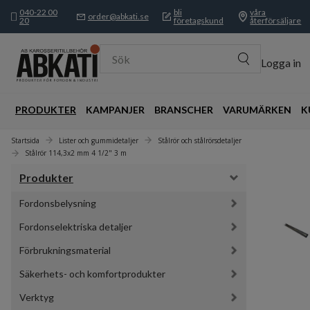
040-22 00
bli
våra
order@abkati.se
20
företagskund
återförsäljare
Sök
Logga in
PRODUKTER
KAMPANJER
BRANSCHER
VARUMÄRKEN
K
Startsida
Lister och gummidetaljer
Stålrör och stålrörsdetaljer
Stålrör 114,3x2 mm 4 1/2" 3 m
Produkter
Fordonsbelysning
Fordonselektriska detaljer
Förbrukningsmaterial
Säkerhets- och komfortprodukter
Verktyg