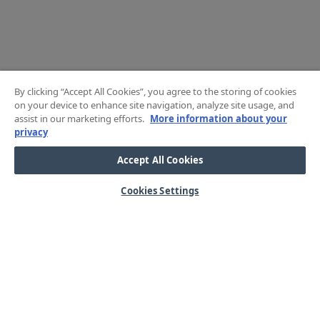
By clicking “Accept All Cookies”, you agree to the storing of cookies
on your device to enhance site navigation, analyze site usage, and
assist in our marketing efforts.
More information about your
privacy
Accept All Cookies
Cookies Settings
HJÄLP
OM OSS
Mitt konto
Våra kärnvärden
Vanliga frågor
Kundservice