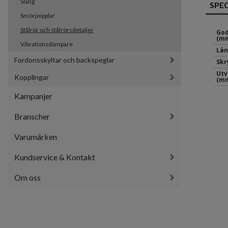
Slang
SPE
Smörjnipplar
Stålrör och stålrörsdetaljer
God
(mm
Vibrationsdämpare
Län
Fordonsskyltar och backspeglar
Sk
Utv
Kopplingar
(mm
Kampanjer
Branscher
Varumärken
Kundservice & Kontakt
Om oss