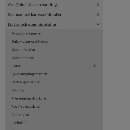
Gasfjädrar, lås och handtag
Skärmar och karosseridetaljer
Lister och gummidetaljer
Avgasrörsklammer
Bult, Mutter och Brickor
Gummifendrar
Gummimattor
Lister
Ljuddämpningsmaterial
Packningsmaterial
Popnitar
Presenningssträckare
Rostfri avgasslang
Rullfendrar
Rörböjar