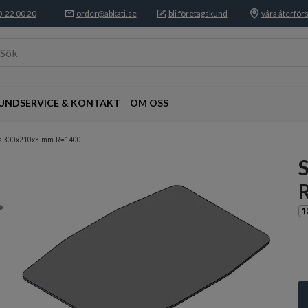
-22 00 20
order@abkati.se
bli företagskund
våra återförs
Sök
UNDSERVICE & KONTAKT
OM OSS
as 300x210x3 mm R=1400
1