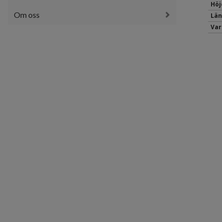
Höj
Om oss
Län
Var