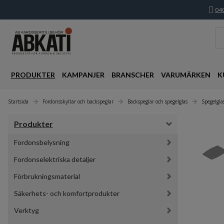
040
PRODUKTER
KAMPANJER
BRANSCHER
VARUMÄRKEN
K
Startsida
Fordonsskyltar och backspeglar
Backspeglar och spegelglas
Spegelgl
Produkter
Fordonsbelysning
Fordonselektriska detaljer
Förbrukningsmaterial
Säkerhets- och komfortprodukter
Verktyg