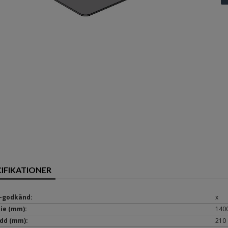
CIFIKATIONER
-godkänd:
x
ie (mm):
140
dd (mm):
210