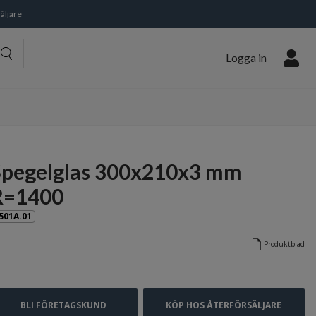
äljare
Logga in
Spegelglas 300x210x3 mm
R=1400
501A.01
Produktblad
BLI FÖRETAGSKUND
KÖP HOS ÅTERFÖRSÄLJARE