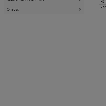
Höj
Var
Om oss