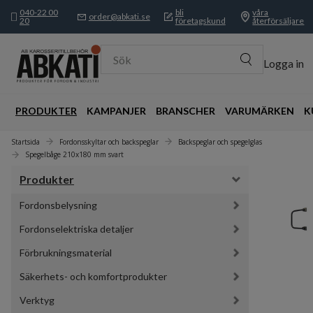
040-22 00
bli
våra
order@abkati.se
20
företagskund
återförsäljare
Sök
Logga in
PRODUKTER
KAMPANJER
BRANSCHER
VARUMÄRKEN
K
Startsida
Fordonsskyltar och backspeglar
Backspeglar och spegelglas
Spegelbåge 210x180 mm svart
Produkter
Fordonsbelysning
Fordonselektriska detaljer
Förbrukningsmaterial
Säkerhets- och komfortprodukter
Verktyg