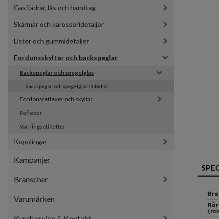
Gasfjädrar, lås och handtag
Skärmar och karosseridetaljer
Lister och gummidetaljer
Fordonsskyltar och backspeglar
Backspeglar och spegelglas
Backspeglar och spegelglas tillbehör
Fordonsreflexer och skyltar
Reflexer
Varningsetiketter
Kopplingar
Kampanjer
SPE
Branscher
Bre
Varumärken
Rör
(mm
Kundservice & Kontakt