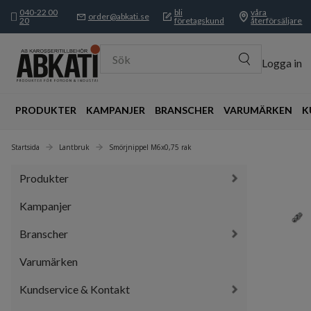
040-22 00
bli
våra
order@abkati.se
20
företagskund
återförsäljare
Sök
Logga in
PRODUKTER
KAMPANJER
BRANSCHER
VARUMÄRKEN
K
Startsida
Lantbruk
Smörjnippel M6x0,75 rak
Produkter
Kampanjer
Branscher
Varumärken
Kundservice & Kontakt