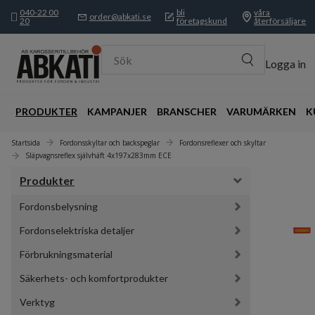
040-22 00
bli
våra
order@abkati.se
20
företagskund
återförsäljare
Sök
Logga in
PRODUKTER
KAMPANJER
BRANSCHER
VARUMÄRKEN
K
Startsida
Fordonsskyltar och backspeglar
Fordonsreflexer och skyltar
Släpvagnsreflex självhäft 4x197x283mm ECE
Produkter
Fordonsbelysning
Fordonselektriska detaljer
Förbrukningsmaterial
Säkerhets- och komfortprodukter
Verktyg