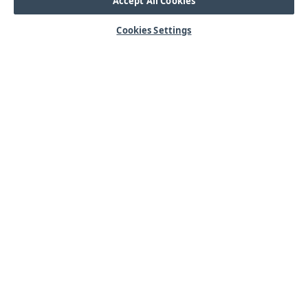
Accept All Cookies
Cookies Settings
HJÄLP
OM OSS
Mitt konto
Våra kärnvärden
Vanliga frågor
Kundservice
Kontakta oss
Lager & logistik
Årets mässor
Integritetspolicy
Nyheter & Press
Kabel
SORTIMENT
Kabelskor
Arbetsbelysning
Reglar
Blixtljus
Reläer
Extraljus