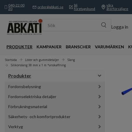
040-22 00
bli
våra
order@abkati.se
20
företagskund
återförsäljare
Sök
Logga in
PRODUKTER
KAMPANJER
BRANSCHER
VARUMÄRKEN
K
Startsida
Lister och gummidetaljer
Slang
Silikonslang 38 mm x 1 m *anskaffning
Produkter
Fordonsbelysning
Fordonselektriska detaljer
Förbrukningsmaterial
Säkerhets- och komfortprodukter
Verktyg