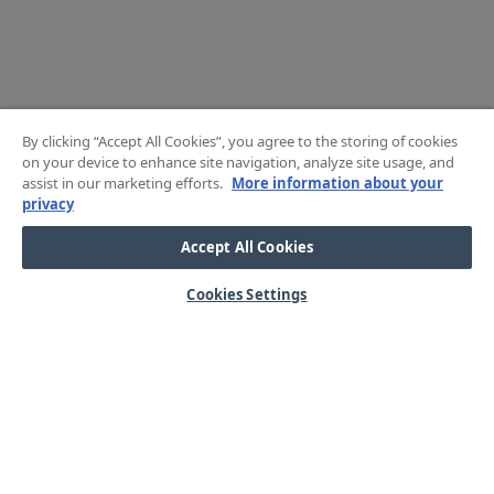
By clicking “Accept All Cookies”, you agree to the storing of cookies
on your device to enhance site navigation, analyze site usage, and
assist in our marketing efforts.
More information about your
privacy
Accept All Cookies
Cookies Settings
HJÄLP
OM OSS
Mitt konto
Våra kärnvärden
Vanliga frågor
Kundservice