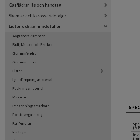
Gasfjädrar, lås och handtag
Skärmar och karosseridetaljer
Lister och gummidetaljer
Avgasrörsklammer
Bult, Mutter och Brickor
Gummifendrar
Gummimattor
Lister
Ljuddämpningsmaterial
Packningsmaterial
Popnitar
Presenningssträckare
SPE
Rostfri avgasslang
Rullfendrar
Spr
(MP
Rörböjar
Inv
(mm