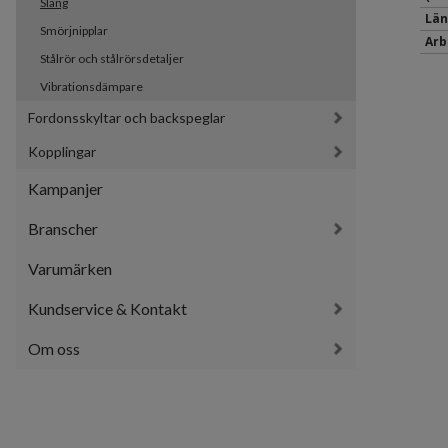
Slang
Län
Smörjnipplar
Arb
Stålrör och stålrörsdetaljer
Vibrationsdämpare
Fordonsskyltar och backspeglar
Kopplingar
Kampanjer
Branscher
Varumärken
Kundservice & Kontakt
Om oss