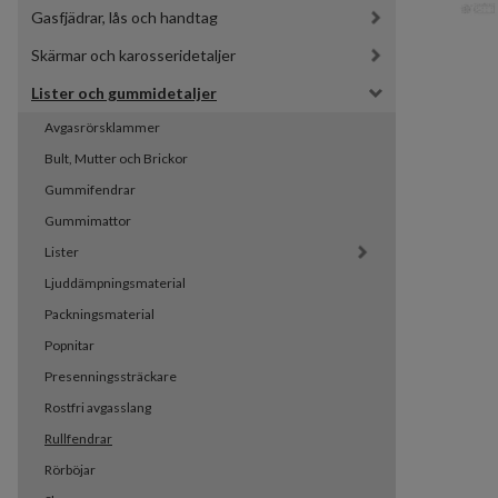
Gasfjädrar, lås och handtag
Skärmar och karosseridetaljer
Lister och gummidetaljer
Avgasrörsklammer
Bult, Mutter och Brickor
Gummifendrar
Gummimattor
Lister
Ljuddämpningsmaterial
Packningsmaterial
Popnitar
Presenningssträckare
Rostfri avgasslang
Rullfendrar
Rörböjar