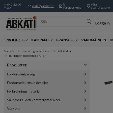
040-22 00
bli
våra
order@abkati.se
20
företagskund
återförsäljare
Sök
Logga in
PRODUKTER
KAMPANJER
BRANSCHER
VARUMÄRKEN
K
Startsida
Lister och gummidetaljer
Rullfendrar
Rullfender, horisontell 2 rullar
Produkter
Fordonsbelysning
Fordonselektriska detaljer
Förbrukningsmaterial
Säkerhets- och komfortprodukter
Verktyg