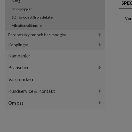
Slang
SPE
Smörjnipplar
Stålrör och stålrörsdetaljer
Var
Vibrationsdämpare
Fordonsskyltar och backspeglar
Kopplingar
Kampanjer
Branscher
Varumärken
Kundservice & Kontakt
Om oss