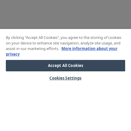
By clicking “Accept All Cookies”, you agree to the storing of cookies
on your device to enhance site navigation, analyze site usage, and
assist in our marketing efforts.
More information about your
privacy
Accept All Cookies
Cookies Settings
HJÄLP
OM OSS
Mitt konto
Våra kärnvärden
Vanliga frågor
Kundservice