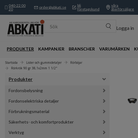
040-22 00
bli
våra
order@abkati.se
20
företagskund
återförsäljare
Sök
Logga in
PRODUKTER
KAMPANJER
BRANSCHER
VARUMÄRKEN
K
Startsida
Lister och gummidetaljer
Rörböjar
Rörkrök 90 gr 38,1x2mm 1 1/2"
Produkter
Fordonsbelysning
Fordonselektriska detaljer
Förbrukningsmaterial
Säkerhets- och komfortprodukter
Verktyg