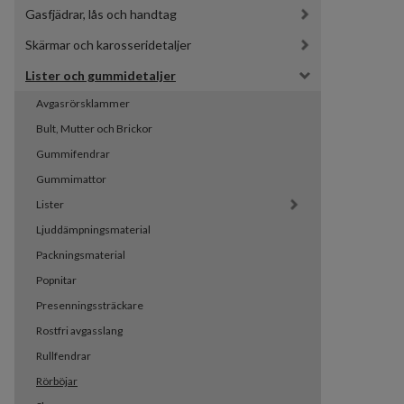
Gasfjädrar, lås och handtag
Skärmar och karosseridetaljer
Lister och gummidetaljer
Avgasrörsklammer
Bult, Mutter och Brickor
Gummifendrar
Gummimattor
Lister
Ljuddämpningsmaterial
Packningsmaterial
Popnitar
Presenningssträckare
Rostfri avgasslang
Rullfendrar
Rörböjar