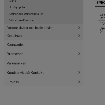
Slang
SPE
Smörjnipplar
Stålrör och stålrörsdetaljer
God
(mm
Vibrationsdämpare
Böj
Fordonsskyltar och backspeglar
Utv
(mm
Kopplingar
Kampanjer
Branscher
Varumärken
Kundservice & Kontakt
Om oss