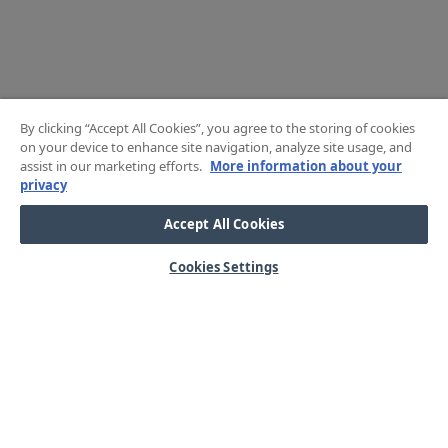
By clicking “Accept All Cookies”, you agree to the storing of cookies
on your device to enhance site navigation, analyze site usage, and
assist in our marketing efforts.
More information about your
privacy
Accept All Cookies
Cookies Settings
HJÄLP
OM OSS
Mitt konto
Våra kärnvärden
Vanliga frågor
Kundservice