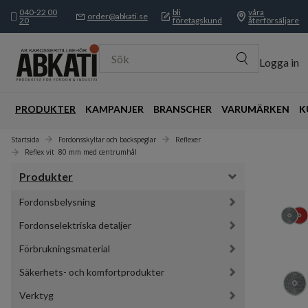
040-22 00
bli
våra
order@abkati.se
20
företagskund
återförsäljare
Sök
Logga in
PRODUKTER
KAMPANJER
BRANSCHER
VARUMÄRKEN
K
Startsida
Fordonsskyltar och backspeglar
Reflexer
Reflex vit  80 mm med centrumhål
Produkter
Fordonsbelysning
Fordonselektriska detaljer
Förbrukningsmaterial
Säkerhets- och komfortprodukter
Verktyg