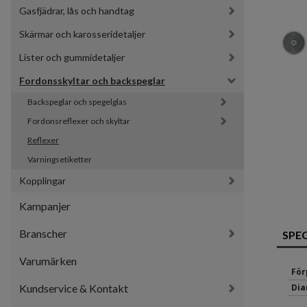
Gasfjädrar, lås och handtag
Skärmar och karosseridetaljer
Lister och gummidetaljer
Fordonsskyltar och backspeglar
Backspeglar och spegelglas
Fordonsreflexer och skyltar
Reflexer
Varningsetiketter
Kopplingar
Kampanjer
Branscher
SPE
Varumärken
För
Kundservice & Kontakt
Dia