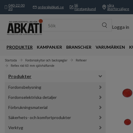
040-22 00
bli
våra
order@abkati.se
20
företagskund
återförsäljare
Sök
Logga in
PRODUKTER
KAMPANJER
BRANSCHER
VARUMÄRKEN
K
Startsida
Fordonsskyltar och backspeglar
Reflexer
Reflex röd 60 mm självhäftande
Produkter
Fordonsbelysning
Fordonselektriska detaljer
Förbrukningsmaterial
Säkerhets- och komfortprodukter
Verktyg