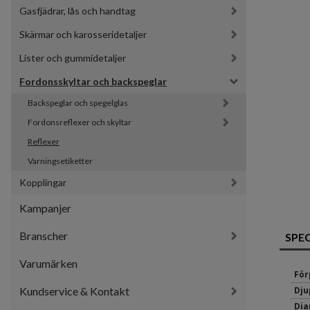
Gasfjädrar, lås och handtag
Skärmar och karosseridetaljer
Lister och gummidetaljer
Fordonsskyltar och backspeglar
Backspeglar och spegelglas
Fordonsreflexer och skyltar
Reflexer
Varningsetiketter
Kopplingar
Kampanjer
Branscher
SPE
Varumärken
För
Kundservice & Kontakt
Dju
Dia