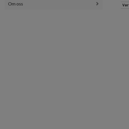
Om oss
Var