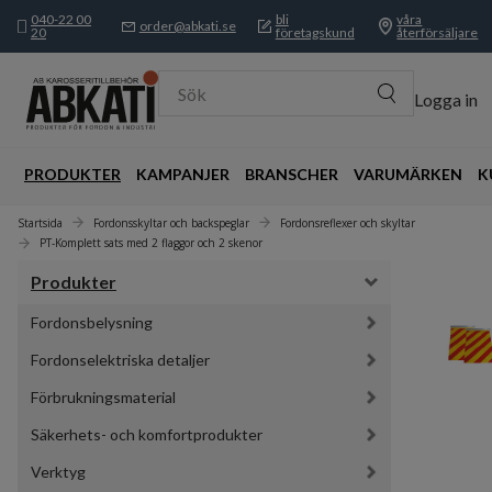
040-22 00
bli
våra
order@abkati.se
20
företagskund
återförsäljare
Sök
Logga in
PRODUKTER
KAMPANJER
BRANSCHER
VARUMÄRKEN
K
Startsida
Fordonsskyltar och backspeglar
Fordonsreflexer och skyltar
PT-Komplett sats med 2 flaggor och 2 skenor
Produkter
Fordonsbelysning
Fordonselektriska detaljer
Förbrukningsmaterial
Säkerhets- och komfortprodukter
Verktyg