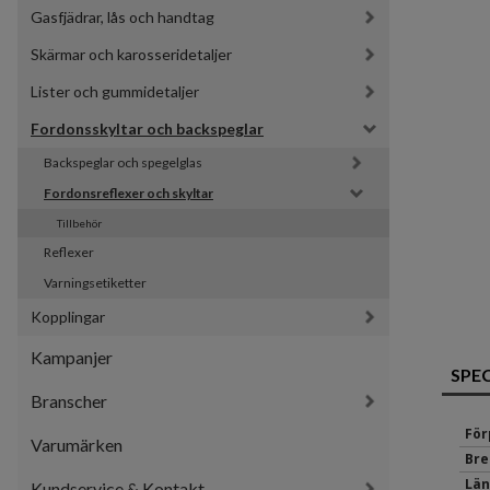
Gasfjädrar, lås och handtag
Skärmar och karosseridetaljer
Lister och gummidetaljer
Fordonsskyltar och backspeglar
Backspeglar och spegelglas
Fordonsreflexer och skyltar
Tillbehör
Reflexer
Varningsetiketter
Kopplingar
Kampanjer
SPE
Branscher
För
Varumärken
Bre
Län
Kundservice & Kontakt