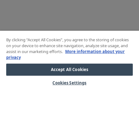
By clicking “Accept All Cookies”, you agree to the storing of cookies
on your device to enhance site navigation, analyze site usage, and
assist in our marketing efforts.
More information about your
privacy
Accept All Cookies
Cookies Settings
HJÄLP
OM OSS
Mitt konto
Våra kärnvärden
Vanliga frågor
Kundservice