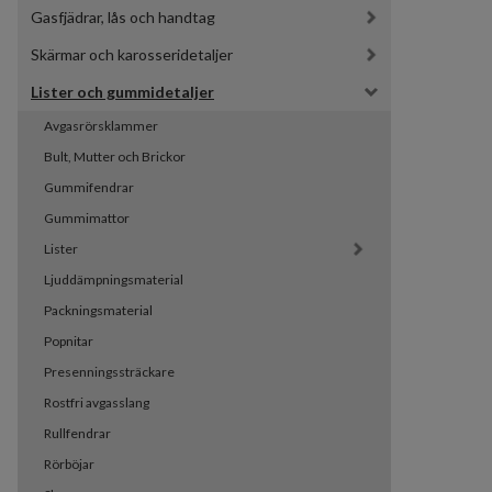
Gasfjädrar, lås och handtag
Skärmar och karosseridetaljer
Lister och gummidetaljer
Avgasrörsklammer
Bult, Mutter och Brickor
Gummifendrar
Gummimattor
Lister
Ljuddämpningsmaterial
Packningsmaterial
Popnitar
Presenningssträckare
Rostfri avgasslang
Rullfendrar
Rörböjar