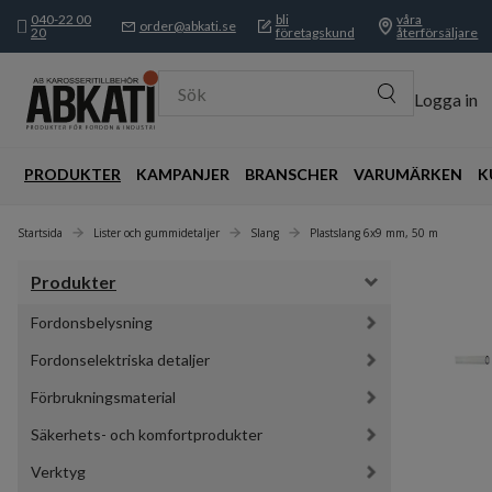
040-22 00
bli
våra
order@abkati.se
20
företagskund
återförsäljare
Sök
Logga in
PRODUKTER
KAMPANJER
BRANSCHER
VARUMÄRKEN
K
Startsida
Lister och gummidetaljer
Slang
Plastslang 6x9 mm, 50 m
Produkter
Fordonsbelysning
Fordonselektriska detaljer
Förbrukningsmaterial
Säkerhets- och komfortprodukter
Verktyg