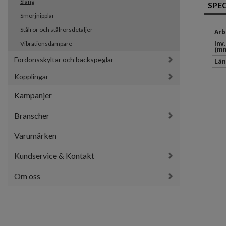
Slang
SPE
Smörjnipplar
Stålrör och stålrörsdetaljer
Arb
Inv
Vibrationsdämpare
(mm
Fordonsskyltar och backspeglar
Län
Kopplingar
Kampanjer
Branscher
Varumärken
Kundservice & Kontakt
Om oss