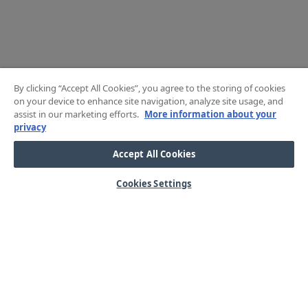
By clicking “Accept All Cookies”, you agree to the storing of cookies
on your device to enhance site navigation, analyze site usage, and
assist in our marketing efforts.
More information about your
privacy
Accept All Cookies
Cookies Settings
HJÄLP
OM OSS
Mitt konto
Våra kärnvärden
Vanliga frågor
Kundservice