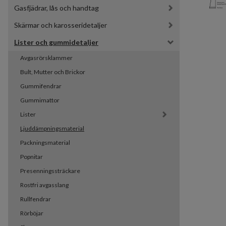
Gasfjädrar, lås och handtag
Skärmar och karosseridetaljer
Lister och gummidetaljer
Avgasrörsklammer
Bult, Mutter och Brickor
Gummifendrar
Gummimattor
Lister
Ljuddämpningsmaterial
Packningsmaterial
Popnitar
Presenningssträckare
Rostfri avgasslang
Rullfendrar
Rörböjar