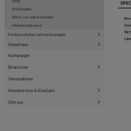
Slang
SPE
Smörjnipplar
Stålrör och stålrörsdetaljer
Bre
God
Vibrationsdämpare
Sk
Fordonsskyltar och backspeglar
Län
Kopplingar
Kampanjer
Branscher
Varumärken
Kundservice & Kontakt
Om oss