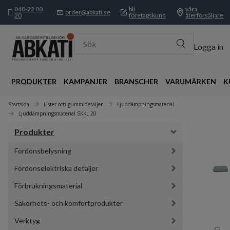
040-22 00
bli
våra
order@abkati.se
20
företagskund
återförsäljare
Sök
Logga in
PRODUKTER
KAMPANJER
BRANSCHER
VARUMÄRKEN
K
Startsida
Lister och gummidetaljer
Ljuddämpningsmaterial
Ljuddämpningsmaterial SKKL 20
Produkter
Fordonsbelysning
Fordonselektriska detaljer
Förbrukningsmaterial
Säkerhets- och komfortprodukter
Verktyg