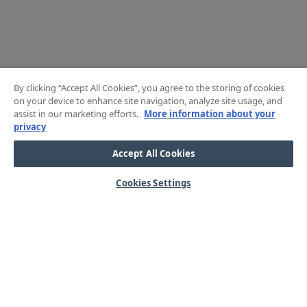
By clicking “Accept All Cookies”, you agree to the storing of cookies
on your device to enhance site navigation, analyze site usage, and
assist in our marketing efforts.
More information about your
privacy
Accept All Cookies
Cookies Settings
HJÄLP
OM OSS
Mitt konto
Våra kärnvärden
Vanliga frågor
Kundservice