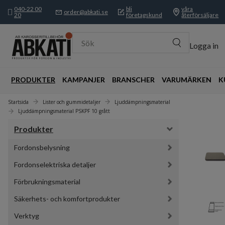
040-22 00
bli
våra
order@abkati.se
20
företagskund
återförsäljare
Sök
Logga in
PRODUKTER
KAMPANJER
BRANSCHER
VARUMÄRKEN
K
Startsida
Lister och gummidetaljer
Ljuddämpningsmaterial
Ljuddämpningsmaterial PSKPF 10 grått
Produkter
Fordonsbelysning
Fordonselektriska detaljer
Förbrukningsmaterial
Säkerhets- och komfortprodukter
Verktyg