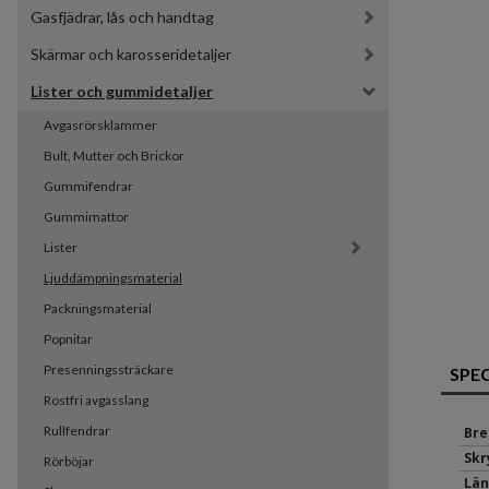
Gasfjädrar, lås och handtag
Skärmar och karosseridetaljer
Lister och gummidetaljer
Avgasrörsklammer
Bult, Mutter och Brickor
Gummifendrar
Gummimattor
Lister
Ljuddämpningsmaterial
Packningsmaterial
Popnitar
Presenningssträckare
SPE
Rostfri avgasslang
Rullfendrar
Bre
Sk
Rörböjar
Län