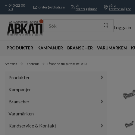
040-22 00
bli
våra
order@abkati.se
20
företagskund
återförsäljare
Sök
Logga in
PRODUKTER
KAMPANJER
BRANSCHER
VARUMÄRKEN
K
Startsida
Lantbruk
Låssprint till gaffelfäste M10
Produkter
Kampanjer
Branscher
Varumärken
Kundservice & Kontakt