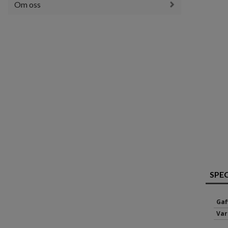
Om oss
SPE
Gaf
Var