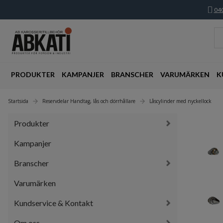
040
PRODUKTER
KAMPANJER
BRANSCHER
VARUMÄRKEN
K
Startsida
Reservdelar Handtag, lås och dörrhållare
Låscylinder med nyckellock
Produkter
Kampanjer
Branscher
Varumärken
Kundservice & Kontakt
Om oss