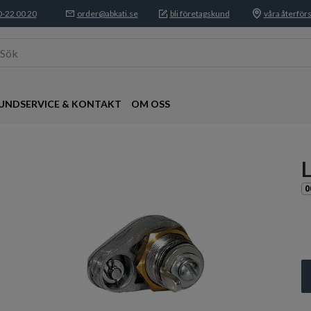
-22 00 20
order@abkati.se
bli företagskund
våra återförs
Sök
UNDSERVICE & KONTAKT
OM OSS
0