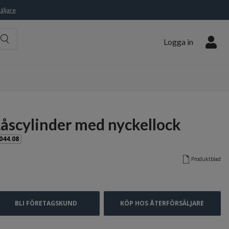
äljare
Logga in
Låscylinder med nyckellock
044.08
Produktblad
BLI FÖRETAGSKUND
KÖP HOS ÅTERFÖRSÄLJARE