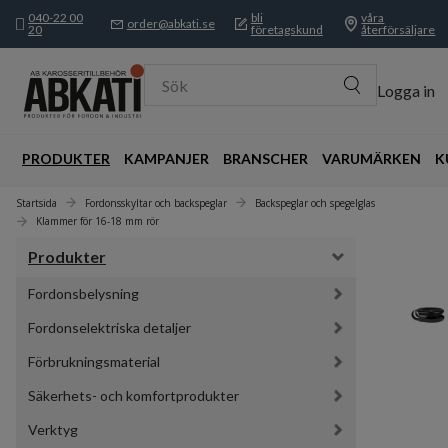
040-22 00
bli
våra
order@abkati.se
20
företagskund
återförsäljare
Sök
Logga in
PRODUKTER
KAMPANJER
BRANSCHER
VARUMÄRKEN
K
Startsida
Fordonsskyltar och backspeglar
Backspeglar och spegelglas
Klammer för 16-18 mm rör
Produkter
Fordonsbelysning
Fordonselektriska detaljer
Förbrukningsmaterial
Säkerhets- och komfortprodukter
Verktyg