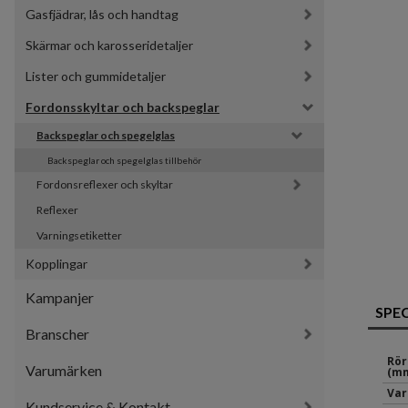
Gasfjädrar, lås och handtag
Skärmar och karosseridetaljer
Lister och gummidetaljer
Fordonsskyltar och backspeglar
Backspeglar och spegelglas
Backspeglar och spegelglas tillbehör
Fordonsreflexer och skyltar
Reflexer
Varningsetiketter
Kopplingar
Kampanjer
SPE
Branscher
Rör
Varumärken
(mm
Var
Kundservice & Kontakt