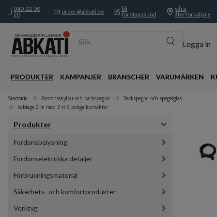
040-22 00
bli
våra
order@abkati.se
20
företagskund
återförsäljare
Sök
Logga in
PRODUKTER
KAMPANJER
BRANSCHER
VARUMÄRKEN
K
Startsida
Fordonsskyltar och backspeglar
Backspeglar och spegelglas
Kablage 2 m med 2 st 6-poliga kontakter
Produkter
Fordonsbelysning
Fordonselektriska detaljer
Förbrukningsmaterial
Säkerhets- och komfortprodukter
Verktyg