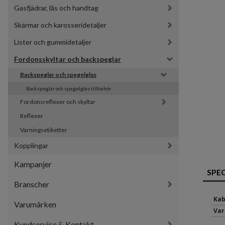
Gasfjädrar, lås och handtag
Skärmar och karosseridetaljer
Lister och gummidetaljer
Fordonsskyltar och backspeglar
Backspeglar och spegelglas
Backspeglar och spegelglas tillbehör
Fordonsreflexer och skyltar
Reflexer
Varningsetiketter
Kopplingar
Kampanjer
SPE
Branscher
Kab
Varumärken
Var
Kundservice & Kontakt