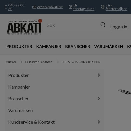
040-22 00
bli
våra
order@abkati.se
20
företagskund
återförsäljare
Sök
Logga in
PRODUKTER
KAMPANJER
BRANSCHER
VARUMÄRKEN
K
Startsida
Gasfjädrar Bansbach 
H0E2-82-150-382-001/300N
Produkter
Kampanjer
Branscher
Varumärken
Kundservice & Kontakt