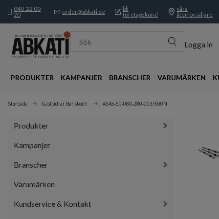
040-22 00
bli
våra
order@abkati.se
20
företagskund
återförsäljare
Sök
Logga in
PRODUKTER
KAMPANJER
BRANSCHER
VARUMÄRKEN
K
Startsida
Gasfjädrar Bansbach 
A5A5-50-080-280-003/500N
Produkter
Kampanjer
Branscher
Varumärken
Kundservice & Kontakt