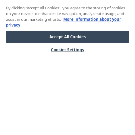
By clicking “Accept All Cookies”, you agree to the storing of cookies
on your device to enhance site navigation, analyze site usage, and
assist in our marketing efforts.
More information about your
privacy
Accept All Cookies
Cookies Settings
HJÄLP
OM OSS
Mitt konto
Våra kärnvärden
Vanliga frågor
Kundservice
Kontakta oss
Lager & logistik
Årets mässor
Integritetspolicy
Nyheter & Press