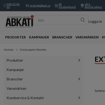
040-22 00
bli
våra
order@abkati.se
20
företagskund
återförsäljare
Sök
Logga in
PRODUKTER
KAMPANJER
BRANSCHER
VARUMÄRKEN
K
Startsida
Extraljuspaket Mercedes
EX
Produkter
Kampanjer
Branscher
Varumärken
Sortera 
Kundservice & Kontakt