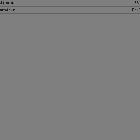
d (mm):
138
umärke:
Bra 