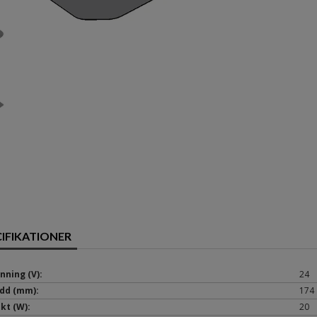
CIFIKATIONER
nning (V):
24
dd (mm):
174
ekt (W):
20