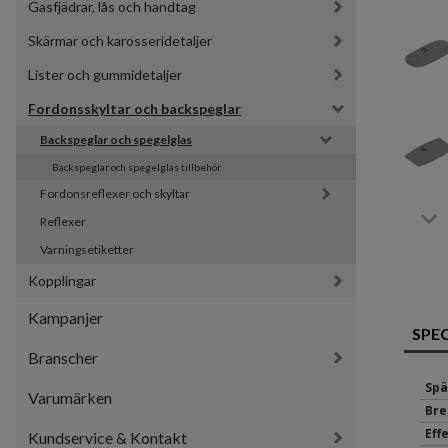
Gasfjädrar, lås och handtag
Skärmar och karosseridetaljer
Lister och gummidetaljer
Fordonsskyltar och backspeglar
Backspeglar och spegelglas
Backspeglar och spegelglas tillbehör
Fordonsreflexer och skyltar
Reflexer
Varningsetiketter
Kopplingar
Kampanjer
SPE
Branscher
Spä
Varumärken
Bre
Eff
Kundservice & Kontakt