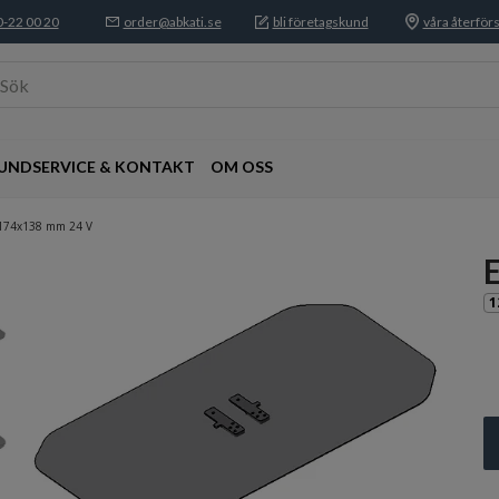
-22 00 20
order@abkati.se
bli företagskund
våra återförs
Sök
UNDSERVICE & KONTAKT
OM OSS
174x138 mm 24 V
1