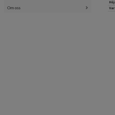
Höj
Om oss
Var