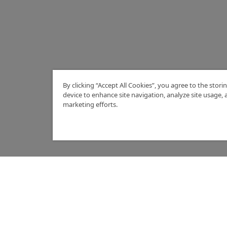
By clicking “Accept All Cookies”, you agree to the stori
device to enhance site navigation, analyze site usage, a
marketing efforts.
Kabel
M OSS
SORTIMENT
Kabelskor
ra kärnvärden
Arbetsbelysning
Reglar
ndservice
Blixtljus