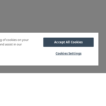
ng of cookies on your
Accept All Cookies
nd assist in our
Cookies Settings
HÄR FINNS VI
Besöksadress:
Starrvägen 11-13