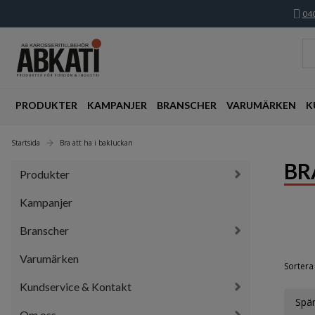
040
PRODUKTER
KAMPANJER
BRANSCHER
VARUMÄRKEN
K
Startsida
Bra att ha i bakluckan
BR
Produkter
Kampanjer
Branscher
Varumärken
Sortera 
Kundservice & Kontakt
Spän
Om oss