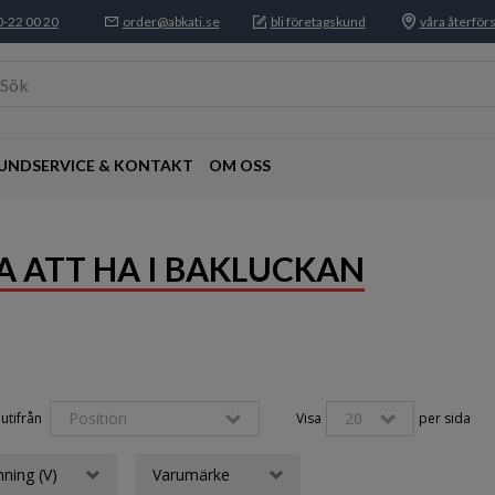
-22 00 20
order@abkati.se
bli företagskund
våra återförs
Sök
UNDSERVICE & KONTAKT
OM OSS
A ATT HA I BAKLUCKAN
Position
20
utifrån 
Visa
per sida
ning (V)
Varumärke