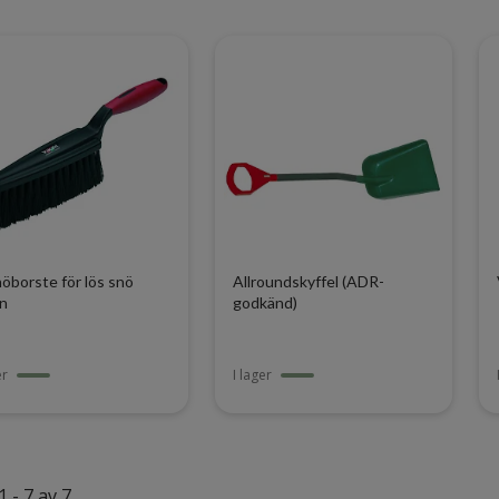
nöborste för lös snö
Allroundskyffel (ADR-
n
godkänd)
er
I lager
1 - 7 av 7