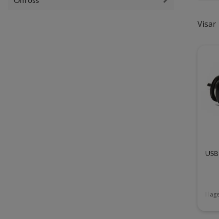
Visar 
USB
I lag