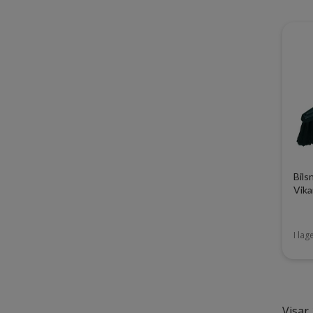
Bils
Vika
I lag
Visar 