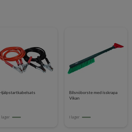
Hjälpstartkabelsats
Bilsnöborste med isskrapa
Vikan
I lager
I lager