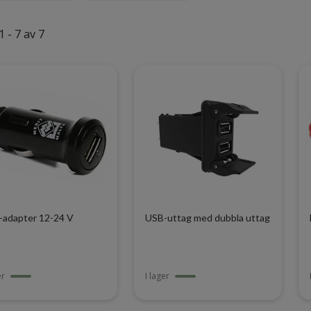
1 - 7 av 7
-adapter 12-24 V
USB-uttag med dubbla uttag
er
I lager