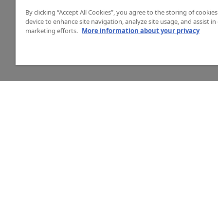
By clicking “Accept All Cookies”, you agree to the storing of cookie
device to enhance site navigation, analyze site usage, and assist in
marketing efforts.
More information about your privacy
HJÄLP
O
Mitt konto
Vå
Vanliga frågor
Ku
Kontakta oss
La
Årets mässor
In
Ny