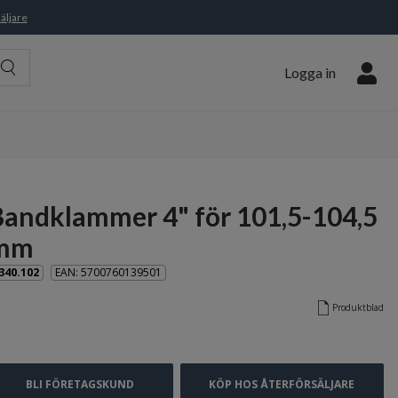
äljare
Logga in
Bandklammer 4" för 101,5-104,5
mm
340.102
EAN: 5700760139501
Produktblad
BLI FÖRETAGSKUND
KÖP HOS ÅTERFÖRSÄLJARE