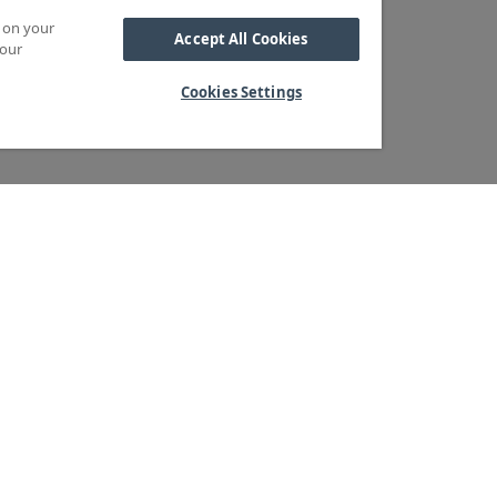
s on your
Accept All Cookies
 our
Cookies Settings
Kabel
M OSS
SORTIMENT
Kabelskor
ra kärnvärden
Arbetsbelysning
Reglar
ndservice
Blixtljus
Reläer
ger & logistik
Extraljus
Sidoskydd och
tegritetspolicy
LED-ramper
Underkörningsbal
heter & Press
Extraljusramper
Sandspridare
Positionsljus
Stänkskärmar