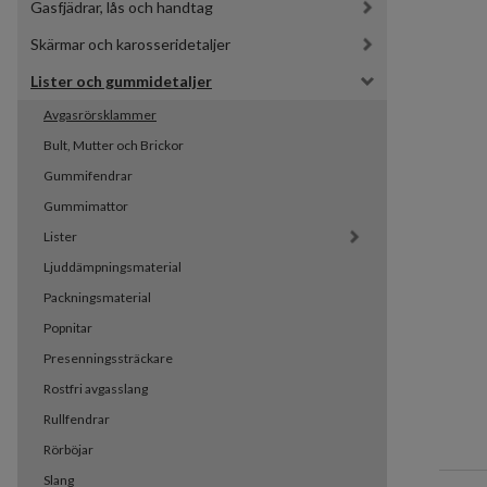
Gasfjädrar, lås och handtag
Skärmar och karosseridetaljer
Lister och gummidetaljer
Avgasrörsklammer
Bult, Mutter och Brickor
Gummifendrar
Gummimattor
Lister
Ljuddämpningsmaterial
Packningsmaterial
Popnitar
Presenningssträckare
Rostfri avgasslang
Rullfendrar
Rörböjar
Slang