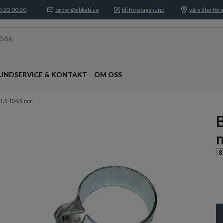
-22 00 20
order@abkati.se
bli företagskund
våra återförs
Sök
UNDSERVICE & KONTAKT
OM OSS
01,5-104,5 mm
8