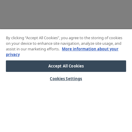
By clicking “Accept All Cookies”, you agree to the storing of cookies
on your device to enhance site navigation, analyze site usage, and
assist in our marketing efforts.
More information about your
privacy
Accept All Cookies
Cookies Settings
HJÄLP
OM OSS
Mitt konto
Våra kärnvärden
Vanliga frågor
Kundservice