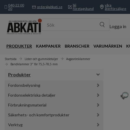
040-22 00
bli
våra
order@abkati.se
20
företagskund
återförsäljare
Sök
Logga in
PRODUKTER
KAMPANJER
BRANSCHER
VARUMÄRKEN
K
Startsida
Lister och gummidetaljer
Avgasrörsklammer
Bandklammer 3" för 75,5-78,5 mm
Produkter
Fordonsbelysning
Fordonselektriska detaljer
Förbrukningsmaterial
Säkerhets- och komfortprodukter
Verktyg