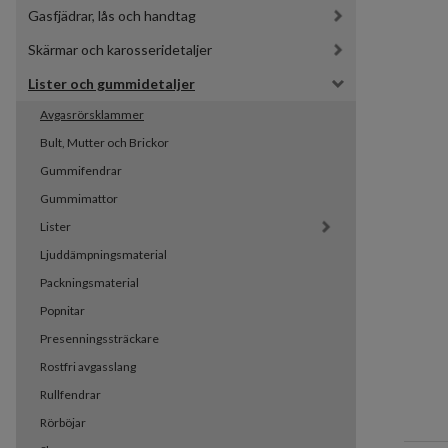
Gasfjädrar, lås och handtag
Skärmar och karosseridetaljer
Lister och gummidetaljer
Avgasrörsklammer
Bult, Mutter och Brickor
Gummifendrar
Gummimattor
Lister
Ljuddämpningsmaterial
Packningsmaterial
Popnitar
Presenningssträckare
Rostfri avgasslang
Rullfendrar
Rörböjar